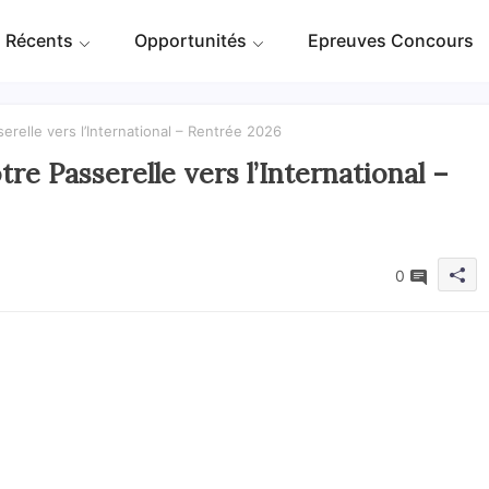
 Récents
Opportunités
Epreuves Concours
erelle vers l’International – Rentrée 2026
re Passerelle vers l’International –
0