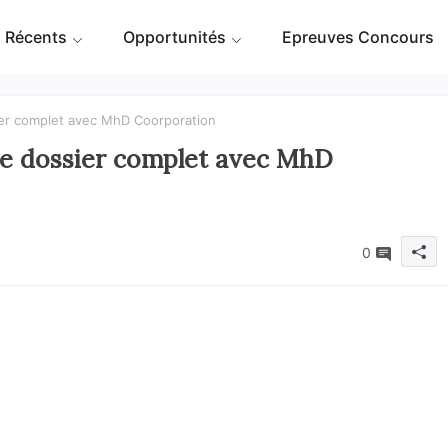
 Récents
Opportunités
Epreuves Concours
er complet avec MhD Coorporation
re dossier complet avec MhD
0