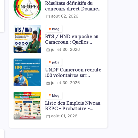
Résultats définitifs du
concours direct Douanes
2026
août 02, 2026
blog
BTS / HND en poche au
Cameroun : Quelles
opportunités
juillet 30, 2026
professionnelles s'offrent
à vous ?
jobs
UNDP Cameroon recrute
100 volontaires sur
l'échelle du territoire
juillet 30, 2026
national
blog
Liste des Emplois Niveau
BEPC - Probatoire -
Baccalauréat dispoblible
août 01, 2026
en 2026