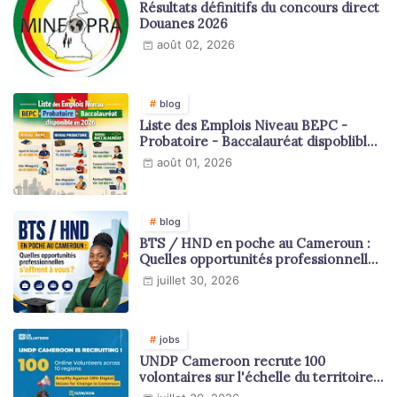
Résultats définitifs du concours direct
Douanes 2026
août 02, 2026
blog
Liste des Emplois Niveau BEPC -
Probatoire - Baccalauréat dispoblible
en 2026
août 01, 2026
blog
BTS / HND en poche au Cameroun :
Quelles opportunités professionnelles
s'offrent à vous ?
juillet 30, 2026
jobs
UNDP Cameroon recrute 100
volontaires sur l'échelle du territoire
national