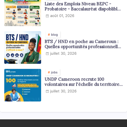
Liste des Emplois Niveau BEPC -
Probatoire - Baccalauréat dispoblible
en 2026
août 01, 2026
blog
BTS / HND en poche au Cameroun :
Quelles opportunités professionnelles
s'offrent à vous ?
juillet 30, 2026
jobs
UNDP Cameroon recrute 100
volontaires sur l'échelle du territoire
national
juillet 30, 2026