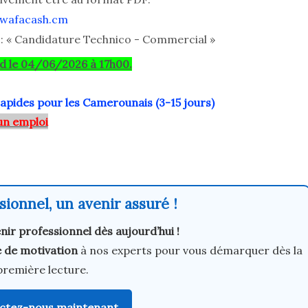
wafacash.cm
) : « Candidature Technico - Commercial »
rd le 04/06/2026 à 17h00.
rapides pour les Camerounais (3-15 jours)
un emploi
ionnel, un avenir assuré !
nir professionnel dès aujourd’hui !
e de motivation
à nos experts pour vous démarquer dès la
première lecture.
ctez-nous maintenant