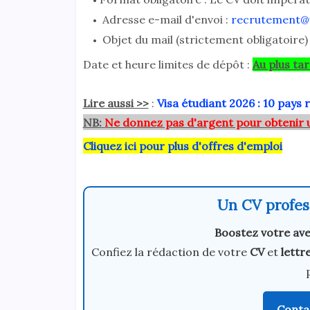
Adresse e-mail d'envoi :
recrutement@
Objet du mail (strictement obligatoire
Date et heure limites de dépôt :
Au plus ta
Lire aussi >>
:
Visa étudiant 2026 : 10 pays 
NB:
Ne donnez pas d'argent pour obtenir 
Cliquez ici pour plus d'offres d'emploi
Un CV profess
Boostez votre ave
Confiez la rédaction de votre
CV
et
lettr
Conta