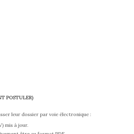
T POSTULER)
sser leur dossier par voie électronique :
) mis à jour.
tivement être au format PDF.