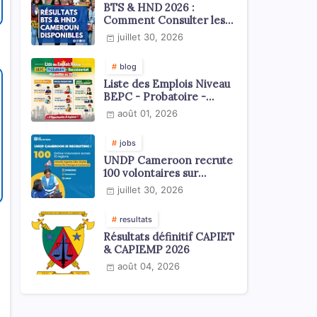
BTS & HND 2026 :
Comment Consulter les
Résultats ?
juillet 30, 2026
blog
Liste des Emplois Niveau
BEPC - Probatoire -
Baccalauréat dispoblible
août 01, 2026
en 2026
jobs
UNDP Cameroon recrute
100 volontaires sur
l'échelle du territoire
juillet 30, 2026
national
resultats
Résultats définitif CAPIET
& CAPIEMP 2026
août 04, 2026