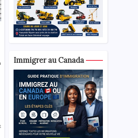
Immigrer au Canada
n
t