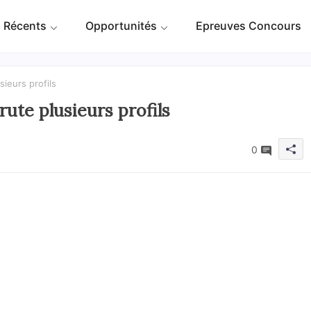
 Récents
Opportunités
Epreuves Concours
sieurs profils
ute plusieurs profils
0