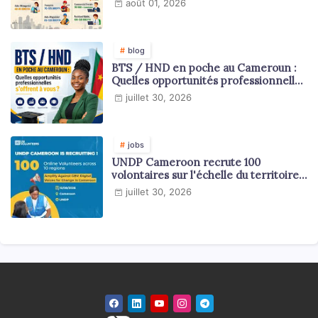
août 01, 2026
blog
BTS / HND en poche au Cameroun :
Quelles opportunités professionnelles
s'offrent à vous ?
juillet 30, 2026
jobs
UNDP Cameroon recrute 100
volontaires sur l'échelle du territoire
national
juillet 30, 2026