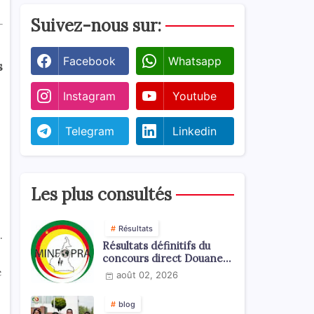
Suivez-nous sur:
Facebook
Whatsapp
s
Instagram
Youtube
Telegram
Linkedin
Les plus consultés
Résultats
.
Résultats définitifs du
concours direct Douanes
2026
e
août 02, 2026
blog