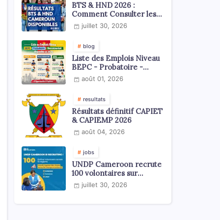
BTS & HND 2026 :
Comment Consulter les
Résultats ?
juillet 30, 2026
blog
Liste des Emplois Niveau
BEPC - Probatoire -
Baccalauréat dispoblible
août 01, 2026
en 2026
resultats
Résultats définitif CAPIET
& CAPIEMP 2026
août 04, 2026
jobs
UNDP Cameroon recrute
100 volontaires sur
l'échelle du territoire
juillet 30, 2026
national