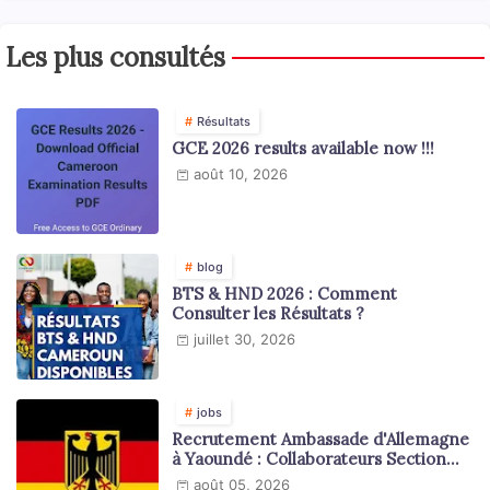
Les plus consultés
Résultats
GCE 2026 results available now !!!
août 10, 2026
blog
BTS & HND 2026 : Comment
Consulter les Résultats ?
juillet 30, 2026
jobs
Recrutement Ambassade d'Allemagne
à Yaoundé : Collaborateurs Section
Juridique et Consulaire
août 05, 2026