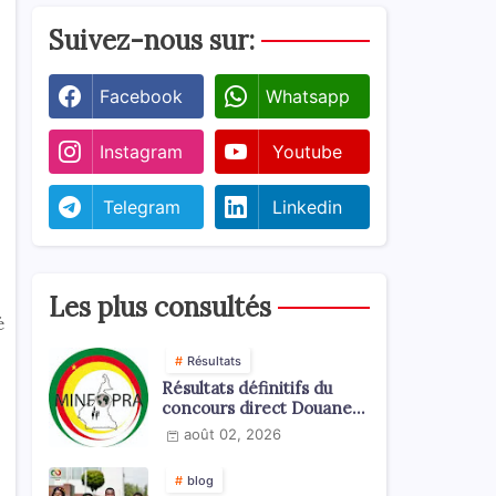
Suivez-nous sur:
Facebook
Whatsapp
Instagram
Youtube
Telegram
Linkedin
Les plus consultés
é
Résultats
Résultats définitifs du
concours direct Douanes
2026
août 02, 2026
blog