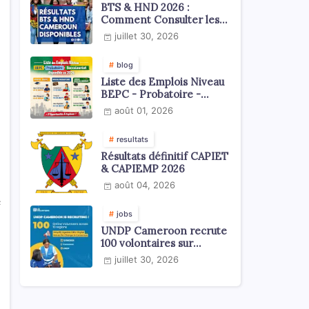
BTS & HND 2026 :
Comment Consulter les
Résultats ?
juillet 30, 2026
blog
Liste des Emplois Niveau
BEPC - Probatoire -
Baccalauréat dispoblible
août 01, 2026
en 2026
resultats
Résultats définitif CAPIET
& CAPIEMP 2026
août 04, 2026
e
jobs
UNDP Cameroon recrute
100 volontaires sur
l'échelle du territoire
juillet 30, 2026
national