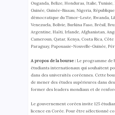
Ouganda, Belize, Honduras, Italie, Tunisie
Guinée, Guinée-Bissau, Nigeria, République
démocratique du Timor-Leste, Rwanda, Liby
Venezuela, Bolivie, Burkina Faso, Brésil, Br
Argentine, Haïti, Irlande, Afghanistan, Ang
Cameroun, Qatar, Kenya, Costa Rica, Côte d
Paraguay, Papouasie-Nouvelle-Guinée, Pérou
A propos de la bourse :
Le programme de b
étudiants internationaux qui souhaitent po
dans des universités coréennes. Cette bour
de mener des études supérieures dans des
former des leaders mondiaux et de renforc
Le gouvernement coréen invite 125 étudian
licence en Corée. Pour être sélectionné c