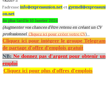
«
RSSI
» à
l'adresse
info@expressunion.net
et
gyemeli@expressuni
on.net
Au plus tard le 10 Janvier 2024
(Augmenter vos chances d’être retenu en créant un CV
professionnel
.
Cliquez ici pour créer votre CV
)
Cliquez ici pour intégrer le groupe Telegram
de partage d'offre d'emplois gratuit
NB:
Ne donnez pas d'argent pour obtenir un
emploi
Cliquez ici pour plus d'offres d'emplois