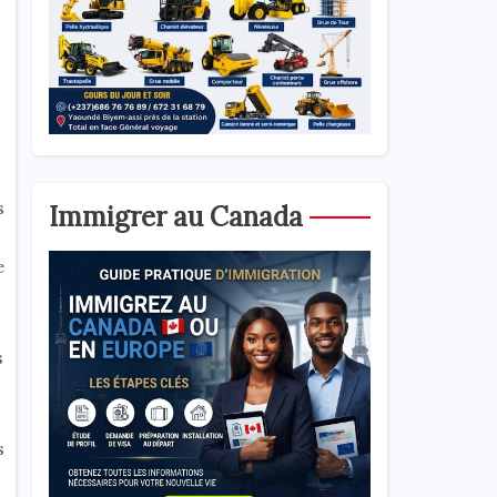
s
Immigrer au Canada
e
s
s