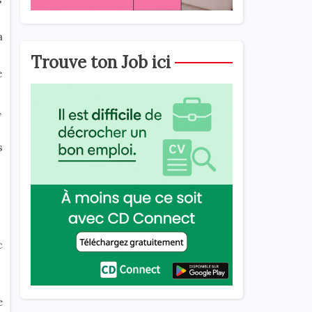
a
Trouve ton Job ici
e
,
s
c
e