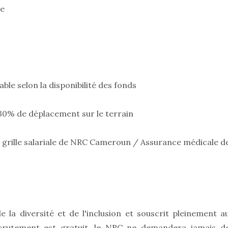
ce
le selon la disponibilité des fonds
30% de déplacement sur le terrain
a grille salariale de NRC Cameroun / Assurance médicale d
la diversité et de l'inclusion et souscrit pleinement a
recrutement est gratuit, le NRC ne demandera jamais d