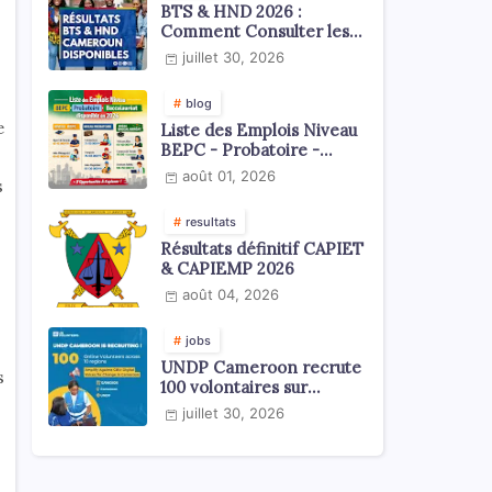
BTS & HND 2026 :
Comment Consulter les
Résultats ?
juillet 30, 2026
blog
e
Liste des Emplois Niveau
BEPC - Probatoire -
Baccalauréat dispoblible
août 01, 2026
s
en 2026
resultats
Résultats définitif CAPIET
& CAPIEMP 2026
août 04, 2026
jobs
UNDP Cameroon recrute
s
100 volontaires sur
l'échelle du territoire
juillet 30, 2026
national