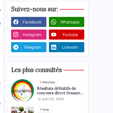
Suivez-nous sur:
s
Facebook
Whatsapp
n
Instagram
Youtube
Telegram
Linkedin
Les plus consultés
e
Résultats
Résultats définitifs du
concours direct Douanes
2026
août 02, 2026
e
blog