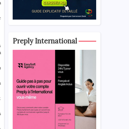
a
e
Preply International
s
à
u
s
t
s
s