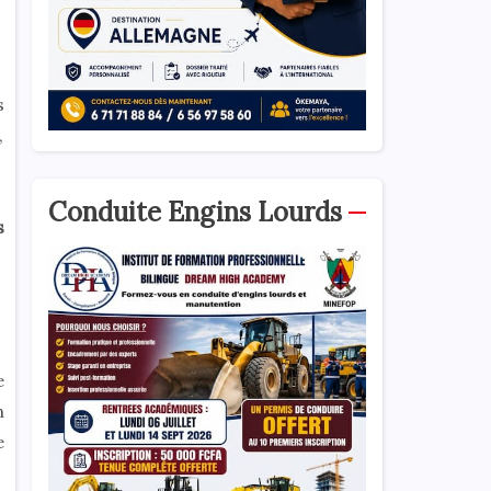
s
,
Conduite Engins Lourds
s
e
n
e