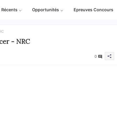
 Récents
Opportunités
Epreuves Concours
NRC
icer - NRC
0