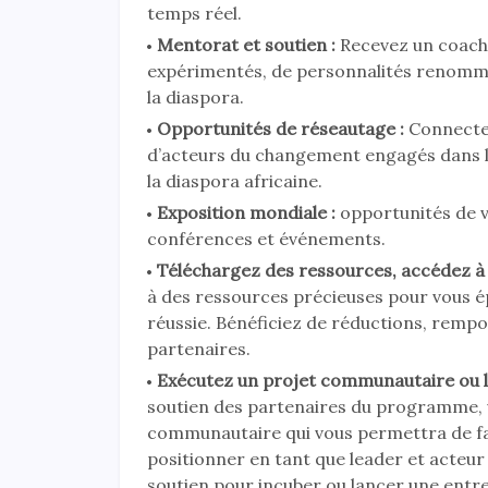
temps réel.
Mentorat et soutien :
Recevez un coachi
expérimentés, de personnalités renommé
la diaspora.
Opportunités de réseautage :
Connectez
d’acteurs du changement engagés dans l
la diaspora africaine.
Exposition mondiale :
opportunités de v
conférences et événements.
Téléchargez des ressources, accédez à
à des ressources précieuses pour vous é
réussie. Bénéficiez de réductions, remp
partenaires.
Exécutez un projet communautaire ou l
soutien des partenaires du programme, 
communautaire qui vous permettra de fa
positionner en tant que leader et acteu
soutien pour incuber ou lancer une entre