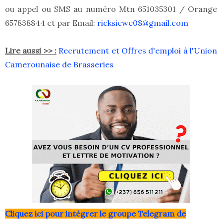
ou appel ou SMS au numéro Mtn 651035301 / Orange
657838844 et par Email:
ricksiewe08@gmail.com
Lire aussi >> :
Recrutement et Offres d'emploi à l'Union
Camerounaise de Brasseries
Clique
z ici pour intégrer le grou
pe Telegram de