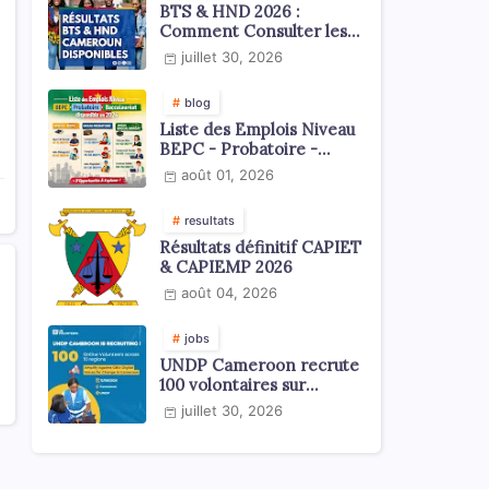
BTS & HND 2026 :
Comment Consulter les
Résultats ?
juillet 30, 2026
blog
Liste des Emplois Niveau
BEPC - Probatoire -
Baccalauréat dispoblible
août 01, 2026
en 2026
resultats
Résultats définitif CAPIET
& CAPIEMP 2026
août 04, 2026
jobs
UNDP Cameroon recrute
100 volontaires sur
l'échelle du territoire
juillet 30, 2026
national