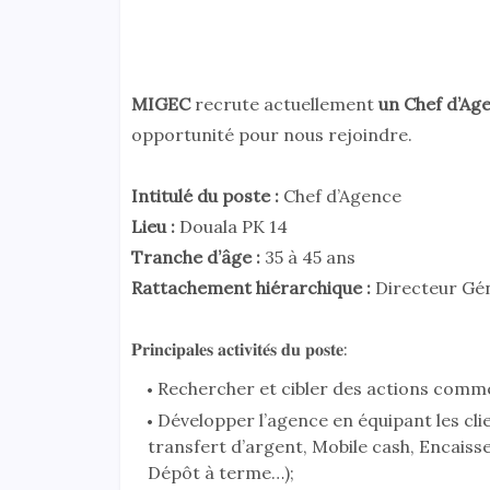
MIGEC
recrute actuellement
un Chef d’Ag
opportunité pour nous rejoindre.
Intitulé du poste :
Chef d’Agence
Lieu :
Douala PK 14
Tranche d’âge :
35 à 45 ans
Rattachement hiérarchique :
Directeur Gén
𝐏𝐫𝐢𝐧𝐜𝐢𝐩𝐚𝐥𝐞𝐬 𝐚𝐜𝐭𝐢𝐯𝐢𝐭𝐞́𝐬 𝐝𝐮 𝐩𝐨𝐬𝐭𝐞:
Rechercher et cibler des actions commer
Développer l’agence en équipant les clie
transfert d’argent, Mobile cash, Encais
Dépôt à terme…);