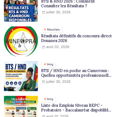
BTS & HND 2026 : Comment
Consulter les Résultats ?
juillet 30, 2026
Résultats
Résultats définitifs du concours direct
Douanes 2026
août 02, 2026
blog
BTS / HND en poche au Cameroun :
Quelles opportunités professionnelles
s'offrent à vous ?
juillet 30, 2026
blog
Liste des Emplois Niveau BEPC -
Probatoire - Baccalauréat dispoblible
en 2026
août 01, 2026