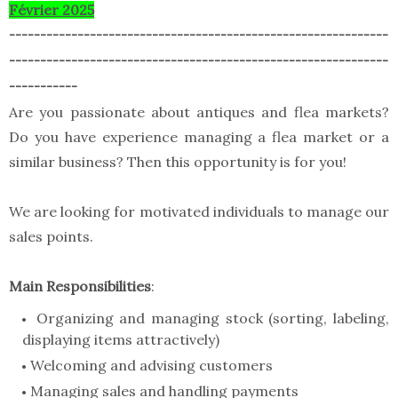
Février 2025
-------------------------------------------------------------
-------------------------------------------------------------
-----------
Are you passionate about antiques and flea markets?
Do you have experience managing a flea market or a
similar business? Then this opportunity is for you!
We are looking for motivated individuals to manage our
sales points.
Main Responsibilities
:
Organizing and managing stock (sorting, labeling,
displaying items attractively)
Welcoming and advising customers
Managing sales and handling payments