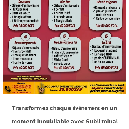
𝗧𝗿𝗮𝗻𝘀𝗳𝗼𝗿𝗺𝗲𝘇 𝗰𝗵𝗮𝗾𝘂𝗲 événement 𝗲𝗻 𝘂𝗻
𝗺𝗼𝗺𝗲𝗻𝘁 𝗶𝗻𝗼𝘂𝗯𝗹𝗶𝗮𝗯𝗹𝗲 𝗮𝘃𝗲𝗰 𝗦𝘂𝗯𝗹𝗶'𝗺𝗶𝗻𝗮𝗹