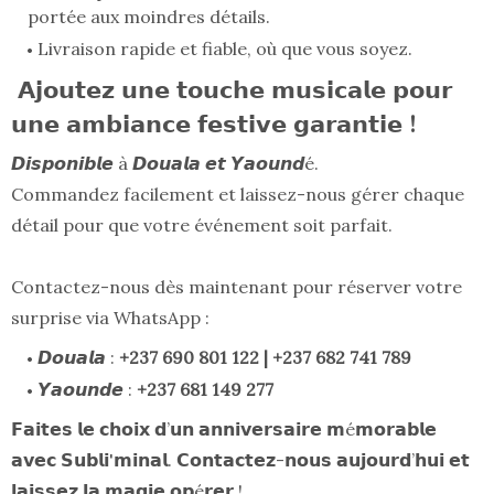
portée aux moindres détails.
Livraison rapide et fiable, où que vous soyez.
𝗔𝗷𝗼𝘂𝘁𝗲𝘇 𝘂𝗻𝗲 𝘁𝗼𝘂𝗰𝗵𝗲 𝗺𝘂𝘀𝗶𝗰𝗮𝗹𝗲 𝗽𝗼𝘂𝗿
𝘂𝗻𝗲 𝗮𝗺𝗯𝗶𝗮𝗻𝗰𝗲 𝗳𝗲𝘀𝘁𝗶𝘃𝗲 𝗴𝗮𝗿𝗮𝗻𝘁𝗶𝗲 !
𝘿𝙞𝙨𝙥𝙤𝙣𝙞𝙗𝙡𝙚 à 𝘿𝙤𝙪𝙖𝙡𝙖 𝙚𝙩 𝙔𝙖𝙤𝙪𝙣𝙙é.
Commandez facilement et laissez-nous gérer chaque
détail pour que votre événement soit parfait.
Contactez-nous dès maintenant pour réserver votre
surprise via WhatsApp :
𝘿𝙤𝙪𝙖𝙡𝙖 :
+237 690 801 122 | +237 682 741 789
𝙔𝙖𝙤𝙪𝙣𝙙𝙚‌ :
+237 681 149 277
𝗙𝗮𝗶𝘁𝗲𝘀 𝗹𝗲 𝗰𝗵𝗼𝗶𝘅 𝗱’𝘂𝗻 𝗮𝗻𝗻𝗶𝘃𝗲𝗿𝘀𝗮𝗶𝗿𝗲 𝗺é𝗺𝗼𝗿𝗮𝗯𝗹𝗲
𝗮𝘃𝗲𝗰 𝗦𝘂𝗯𝗹𝗶'𝗺𝗶𝗻𝗮𝗹. 𝗖𝗼𝗻𝘁𝗮𝗰𝘁𝗲𝘇-𝗻𝗼𝘂𝘀 𝗮𝘂𝗷𝗼𝘂𝗿𝗱’𝗵𝘂𝗶 𝗲𝘁
𝗹𝗮𝗶𝘀𝘀𝗲𝘇 𝗹𝗮 𝗺𝗮𝗴𝗶𝗲 𝗼𝗽é𝗿𝗲𝗿 !