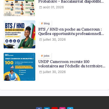
Probatoire - Baccalauréat dispoblible
en 2026
août 01, 2026
blog
BTS / HND en poche au Cameroun :
Quelles opportunités professionnelles
s'offrent à vous ?
juillet 30, 2026
jobs
UNDP Cameroon recrute 100
volontaires sur l'échelle du territoire
national
juillet 30, 2026