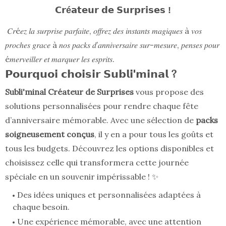
𝗖𝗿é𝗮𝘁𝗲𝘂𝗿 𝗱𝗲 𝗦𝘂𝗿𝗽𝗿𝗶𝘀𝗲𝘀 !
𝐶𝑟é𝑒𝑧 𝑙𝑎 𝑠𝑢𝑟𝑝𝑟𝑖𝑠𝑒 𝑝𝑎𝑟𝑓𝑎𝑖𝑡𝑒, 𝑜𝑓𝑓𝑟𝑒𝑧 𝑑𝑒𝑠 𝑖𝑛𝑠𝑡𝑎𝑛𝑡𝑠 𝑚𝑎𝑔𝑖𝑞𝑢𝑒𝑠 à 𝑣𝑜𝑠
𝑝𝑟𝑜𝑐ℎ𝑒𝑠 𝑔𝑟𝑎‌𝑐𝑒 à 𝑛𝑜𝑠 𝑝𝑎𝑐𝑘𝑠 𝑑’𝑎𝑛𝑛𝑖𝑣𝑒𝑟𝑠𝑎𝑖𝑟𝑒 𝑠𝑢𝑟-𝑚𝑒𝑠𝑢𝑟𝑒, 𝑝𝑒𝑛𝑠𝑒‌𝑠 𝑝𝑜𝑢𝑟
é𝑚𝑒𝑟𝑣𝑒𝑖𝑙𝑙𝑒𝑟 𝑒𝑡 𝑚𝑎𝑟𝑞𝑢𝑒𝑟 𝑙𝑒𝑠 𝑒𝑠𝑝𝑟𝑖𝑡𝑠.
𝗣𝗼𝘂𝗿𝗾𝘂𝗼𝗶 𝗰𝗵𝗼𝗶𝘀𝗶𝗿 𝗦𝘂𝗯𝗹𝗶'𝗺𝗶𝗻𝗮𝗹 ?
Subli'minal Créateur de Surprises
vous propose des
solutions personnalisées pour rendre chaque fête
d’anniversaire mémorable. Avec une sélection de
packs
soigneusement conçus
, il y en a pour tous les goûts et
tous les budgets. Découvrez les options disponibles et
choisissez celle qui transformera cette journée
spéciale en un souvenir impérissable ! ✨
Des idées uniques et personnalisées adaptées à
chaque besoin.
Une expérience mémorable, avec une attention