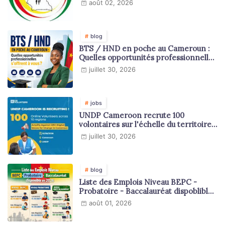
août 02, 2026
blog
BTS / HND en poche au Cameroun :
Quelles opportunités professionnelles
s'offrent à vous ?
juillet 30, 2026
jobs
UNDP Cameroon recrute 100
volontaires sur l'échelle du territoire
national
juillet 30, 2026
blog
Liste des Emplois Niveau BEPC -
Probatoire - Baccalauréat dispoblible
en 2026
août 01, 2026