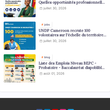
Quelles opportunités professionnelles
s'offrent à vous ?
juillet 30, 2026
jobs
UNDP Cameroon recrute 100
volontaires sur l'échelle du territoire
national
juillet 30, 2026
blog
Liste des Emplois Niveau BEPC -
Probatoire - Baccalauréat dispoblible
en 2026
août 01, 2026