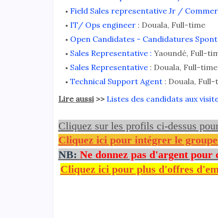
Field Sales representative Jr / Commer
IT/ Ops engineer
: Douala, Full-time
Open Candidates - Candidatures Spon
Sales Representative :
Yaoundé, Full-ti
Sales Representative
: Douala, Full-time
Technical Support Agent
: Douala, Full-
Lire aussi
>>
Listes des candidats aux vis
Cliquez sur les profils ci-dessus pou
Cliquez ici pour intégrer le group
NB:
Ne donnez pas d'argent pour 
Cliquez ici pour plus d'offres d'em