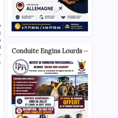
n
g
n
l
Conduite Engins Lourds
e
t