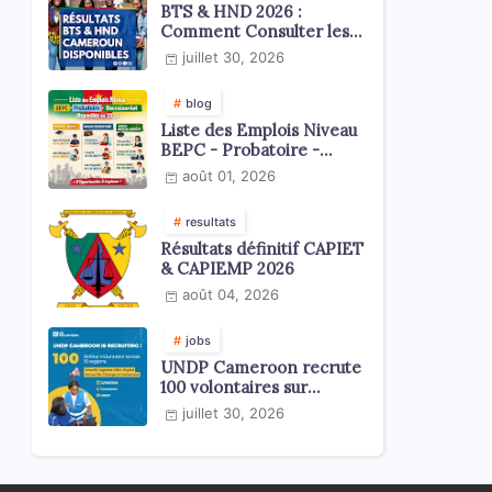
BTS & HND 2026 :
Comment Consulter les
Résultats ?
juillet 30, 2026
blog
Liste des Emplois Niveau
BEPC - Probatoire -
Baccalauréat dispoblible
août 01, 2026
en 2026
resultats
Résultats définitif CAPIET
& CAPIEMP 2026
août 04, 2026
jobs
UNDP Cameroon recrute
100 volontaires sur
l'échelle du territoire
juillet 30, 2026
national