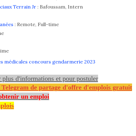
ciaux Terrain Jr
: Bafoussam, Intern
tanées
: Remote, Full-time
me
time
ites médicales concours gendarmerie 2023
r plus d'informations et pour postuler
e Telegram de partage d'offre d'emplois gratuit
obtenir un emploi
plois